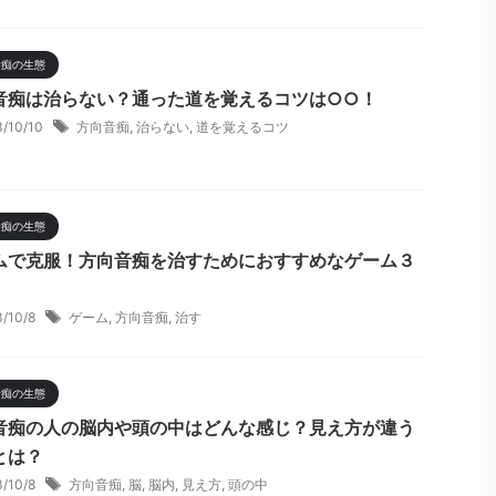
音痴の生態
音痴は治らない？通った道を覚えるコツは○○！
3/10/10
方向音痴
,
治らない
,
道を覚えるコツ
音痴の生態
ムで克服！方向音痴を治すためにおすすめなゲーム３
3/10/8
ゲーム
,
方向音痴
,
治す
音痴の生態
音痴の人の脳内や頭の中はどんな感じ？見え方が違う
とは？
3/10/8
方向音痴
,
脳
,
脳内
,
見え方
,
頭の中