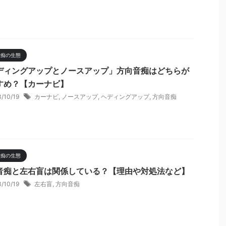
音痴の生態
ディングアップとノースアップ」方向音痴はどちらが
すめ？【カーナビ】
3/10/19
カーナビ
,
ノースアップ
,
ヘディングアップ
,
方向音痴
音痴の生態
音痴と左右盲は関係している？【理由や対処法など】
3/10/19
左右盲
,
方向音痴