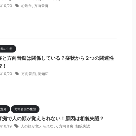
3/10/20
心理学
,
方向音痴
音痴の生態
症と方向音痴は関係している？症状から２つの関連性
査！
3/10/20
方向音痴
,
認知症
や意見
方向音痴の生態
音痴で人の顔が覚えられない！原因は相貌失認？
3/10/19
人の顔が覚えられない
,
方向音痴
,
相貌失認