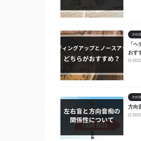
方向
「ヘ
おす
202
方向
方向
202