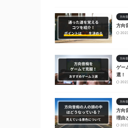
方向
方向
202
方向
ゲー
選！
202
方向
方向
理由
202