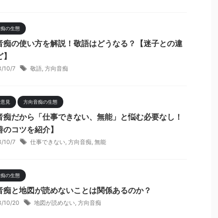
音痴の生態
音痴の使い方を解説！敬語はどうなる？【迷子との違
ど】
3/10/7
敬語
,
方向音痴
や意見
方向音痴の生態
音痴だから「仕事できない、無能」と悩む必要なし！
善のコツを紹介】
3/10/7
仕事できない
,
方向音痴
,
無能
音痴の生態
音痴と地図が読めないことは関係あるのか？
3/10/20
地図が読めない
,
方向音痴