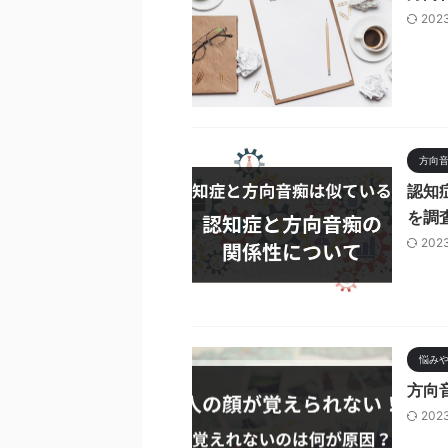
202
方向
認知
を調
202
悩み
方向
202