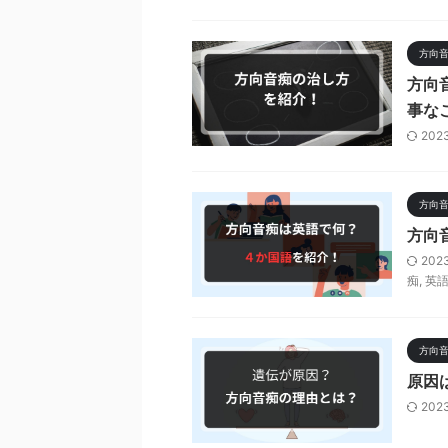
方向
方向
事な
202
方向
方向
202
痴
,
英
方向
原因
202