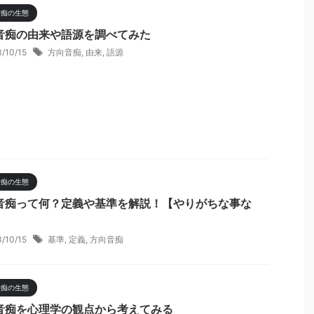
音痴の生態
音痴の由来や語源を調べてみた
3/10/15
方向音痴
,
由来
,
語源
音痴の生態
音痴って何？定義や基準を解説！【やりがちな事な
3/10/15
基準
,
定義
,
方向音痴
音痴の生態
音痴を心理学の観点から考えてみる