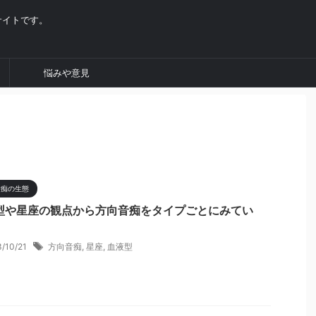
サイトです。
悩みや意見
音痴の生態
型や星座の観点から方向音痴をタイプごとにみてい
3/10/21
方向音痴
,
星座
,
血液型