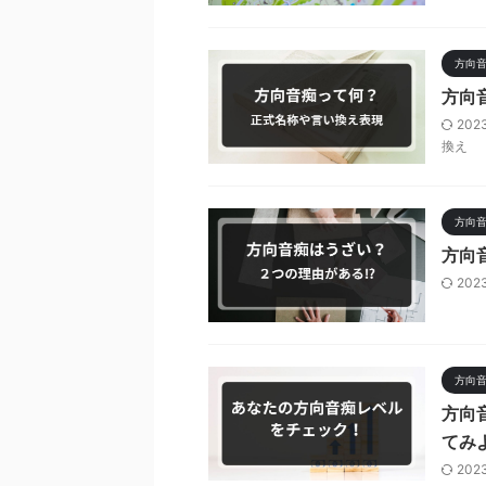
方向
方向
202
換え
方向
方向
202
方向
方向
てみ
202