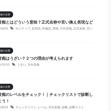
音痴の生態
音痴とはどういう意味？正式名称や言い換え表現など
3/9/25
ポジティブ
,
反対語
,
対義語
,
意味
,
方向音痴
,
正式名称
,
言い
音痴の生態
音痴はうざい？２つの理由が考えられます
3/10/10
うざい
,
方向音痴
音痴の生態
音痴のレベルをチェック！｜チェックリストで診断し
よう！
3/9/24
チェックリスト
,
レベル
,
方向音痴
,
診断
,
診断テスト