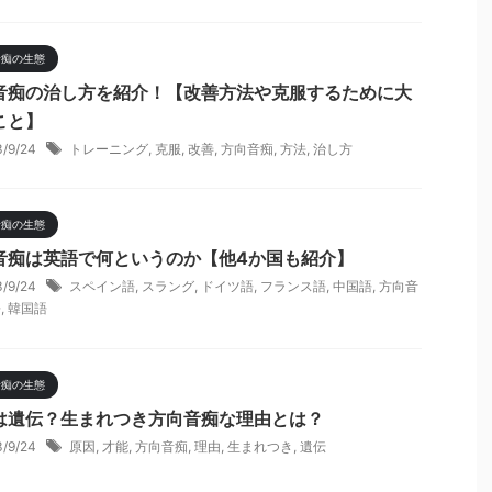
音痴の生態
音痴の治し方を紹介！【改善方法や克服するために大
こと】
3/9/24
トレーニング
,
克服
,
改善
,
方向音痴
,
方法
,
治し方
音痴の生態
音痴は英語で何というのか【他4か国も紹介】
3/9/24
スペイン語
,
スラング
,
ドイツ語
,
フランス語
,
中国語
,
方向音
語
,
韓国語
音痴の生態
は遺伝？生まれつき方向音痴な理由とは？
3/9/24
原因
,
才能
,
方向音痴
,
理由
,
生まれつき
,
遺伝