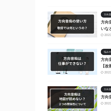
方向
方向
いな
202
悩み
方向
【改
202
方向
方向
202