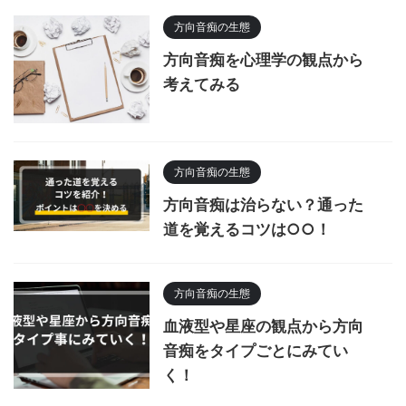
方向音痴の生態
方向音痴を心理学の観点から
考えてみる
方向音痴の生態
方向音痴は治らない？通った
道を覚えるコツは○○！
方向音痴の生態
血液型や星座の観点から方向
音痴をタイプごとにみてい
く！