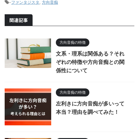
-
ファンタジスタ
,
方向音痴
関連記事
方向音痴の特徴
文系・理系は関係ある？それ
ぞれの特徴や方向音痴との関
係性について
方向音痴の特徴
左利きに方向音痴が多いって
本当？理由を調べてみた！