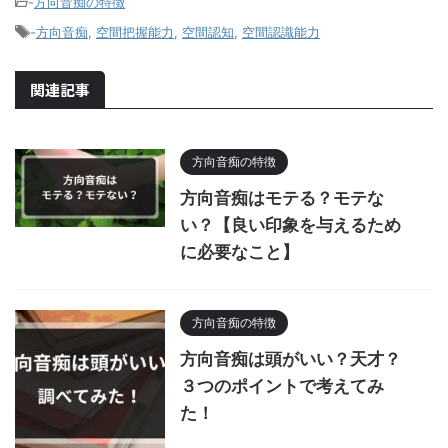
-
方向音痴の特徴
-
方向音痴
,
空間把握能力
,
空間認知
,
空間認識能力
関連記事
方向音痴の特徴
方向音痴はモテる？モテな
い？【良い印象を与えるため
に必要なこと】
方向音痴の特徴
方向音痴は頭がいい？天才？
３つのポイントで考えてみ
た！